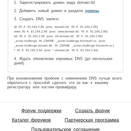
1. Зарегистрировать домен вида domain.tld
2. Добавить новый домен в разделе
домены
.
3. Создать DNS записи:
@ IN A 91.194.2.86 (или: domain.tld. IN A 91.194.2.86)
www IN A 91.194.2.86 (или: www.domain.tld. IN A 91.194.2.86)
bb IN A 91.194.2.86 (или: bb.domain.tld. IN A 91.194.2.86)
_acme-challenge IN CNAME _acme-challenge.forumcdn.ru. (или:
_acme-challenge.domain.tld. IN CNAME _acme-challenge.forumcdn.ru.)
* IN A 91.194.2.84 (или: *.domain.tld. IN A 91.194.2.84)
4. Ждать обновление корневых DNS (до нескольких
дней).
При возникновении проблем с изменением DNS лучше всего
обратиться с просьбой сделать это за вас к вашему
регистратору или хостинг-провайдеру.
Форум поддержки
Создать форум
Каталог форумов
Партнерская программа
Пользовательское соглашение